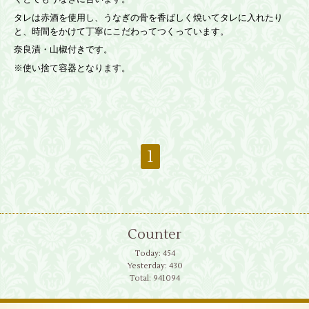
タレは赤酒を使用し、うなぎの骨を香ばしく焼いてタレに入れたり
と、時間をかけて丁寧にこだわってつくっています。
奈良漬・山椒付きです。
※使い捨て容器となります。
1
Counter
Today:
454
Yesterday:
430
Total:
941094