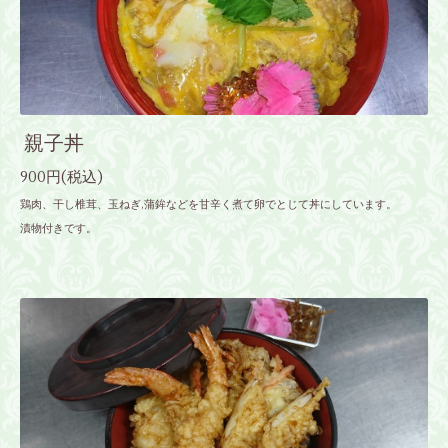
親子丼
900円(税込)
鶏肉、干し椎茸、玉ねぎ,蒲鉾などを甘辛く煮て卵でとじて丼にしています。
漬物付きです。