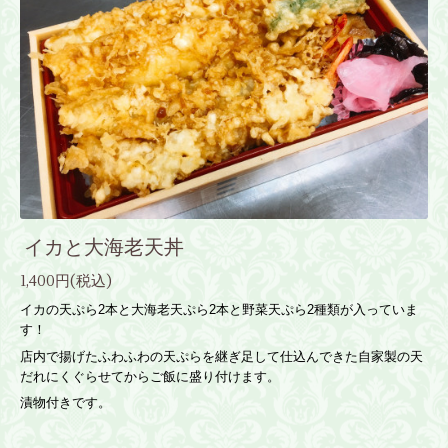
イカと大海老天丼
1,400円(税込)
イカの天ぷら2本と大海老天ぷら2本と野菜天ぷら2種類が入っていま
す！
店内で揚げたふわふわの天ぷらを継ぎ足して仕込んできた自家製の天
だれにくぐらせてからご飯に盛り付けます。
漬物付きです。