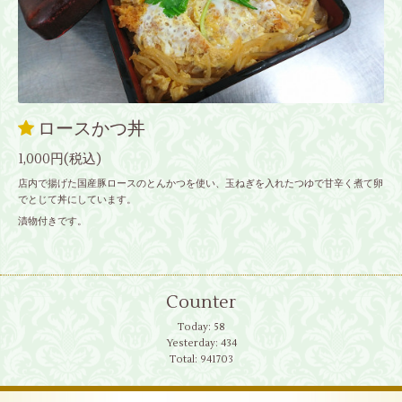
ロースかつ丼
1,000円(税込)
店内で揚げた国産豚ロースのとんかつを使い、玉ねぎを入れたつゆで甘辛く煮て卵
でとじて丼にしています。
漬物付きです。
Counter
Today:
58
Yesterday:
434
Total:
941703