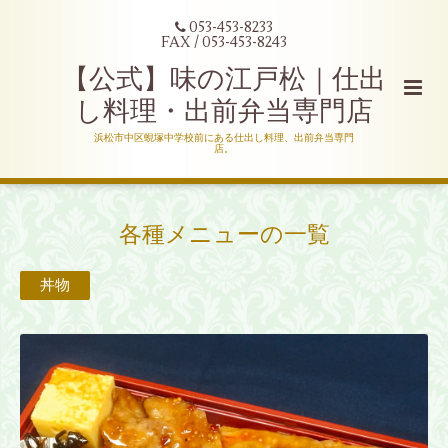
053-453-8233
FAX / 053-453-8243
【公式】味の江戸松｜仕出
し料理・出前弁当専門店
浜松市中区蜆塚中学校前にある仕出し料理、出前弁当専門
店。
各種メニューの一覧
丼物