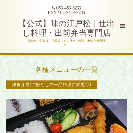
053-453-8233
FAX / 053-453-8243
【公式】味の江戸松｜仕出
し料理・出前弁当専門店
浜松市中区蜆塚中学校前にある仕出し料理、出前弁当専門
店。
各種メニューの一覧
洋食弁当(ご飯なしの一品料理に変更可)