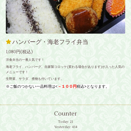
ハンバーグ・海老フライ弁当
1,080円(税込)
洋食弁当の一番人気です！
海老フライ、ハンバーグ、自家製コロッケ(変わる場合があります)が入った人気の
メニューです！
生野菜、サラダ、煮物も付いています。
※ご飯のつかない一品料理は<
－１００円
税込>となります。
Counter
Today:
21
Yesterday:
434