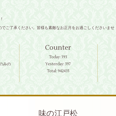
！
のでご了承ください。皆様も素敵なお正月をお過ごしくださいませ
Counter
Today:
393
のみの
Yesterday:
397
Total:
942435
味の江戸松