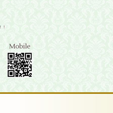
！！
Mobile