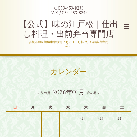
053-453-8233
FAX / 053-453-8243
【公式】味の江戸松｜仕出
し料理・出前弁当専門店
浜松市中区蜆塚中学校前にある仕出し料理、出前弁当専門
店。
カレンダー
2026年01月
« 前の月
次の月 »
日
月
火
水
木
金
土
01
02
03